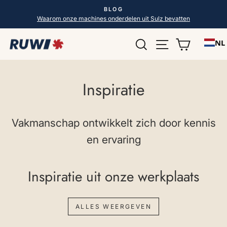
Direct
BLOG
naar
Diavoorstelling
Waarom onze machines onderdelen uit Sulz bevatten
pauzeren
de
Zoek op
Pagina naviga
Winkelw
inhoud
NL
Inspiratie
Vakmanschap ontwikkelt zich door kennis
en ervaring
Inspiratie uit onze werkplaats
ALLES WEERGEVEN