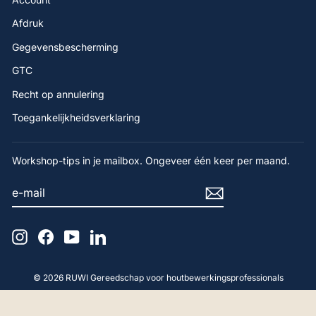
Afdruk
Gegevensbescherming
GTC
Recht op annulering
Toegankelijkheidsverklaring
Workshop-tips in je mailbox. Ongeveer één keer per maand.
E-
AANMELDEN
4,9
Beoordeling
MAIL
65
beoordelingen
Instagram
Facebook
YouTube
LinkedIn
Gerald F
Geverifieerde klant
Hallo, Advies en product: perfect. Hartelijk
© 2026 RUWI Gereedschap voor houtbewerkingsprofessionals
dank.
18.4.2025