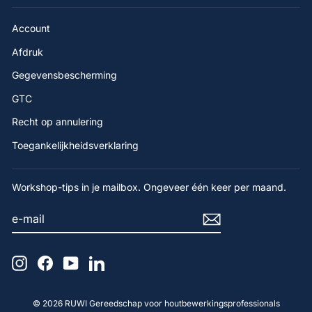
Account
Afdruk
Gegevensbescherming
GTC
4,9
Beoordeling
Recht op annulering
65
beoordelingen
Toegankelijkheidsverklaring
Gerald F
Geverifieerde klant
Workshop-tips in je mailbox. Ongeveer één keer per maand.
Hallo, Advies en product: perfect. Hartelijk
dank.
E-
AANMELDEN
18.4.2
MAIL
Instagram
Facebook
YouTube
LinkedIn
Anoniem
Geverifieerde klant
Product van goede kwaliteit, correcte servic
© 2026 RUWI Gereedschap voor houtbewerkingsprofessionals