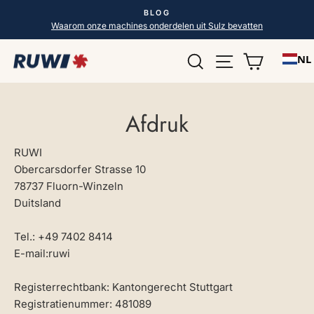
Direct
BLOG
naar
Diavoorstelling
Waarom onze machines onderdelen uit Sulz bevatten
pauzeren
de
Zoek op
Pagina naviga
Winkelw
inhoud
NL
Afdruk
RUWI
Obercarsdorfer Strasse 10
78737 Fluorn-Winzeln
Duitsland
Tel.: +49 7402 8414
E-mail:ruwi
Registerrechtbank: Kantongerecht Stuttgart
Registratienummer: 481089