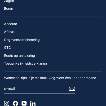
Zagen
Boren
Account
Afdruk
Gegevensbescherming
GTC
Recht op annulering
Toegankelijkheidsverklaring
Workshop-tips in je mailbox. Ongeveer één keer per maand.
E-
AANMELDEN
MAIL
Instagram
Facebook
YouTube
LinkedIn