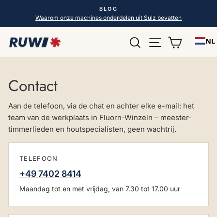
Direct
BLOG
naar
Diavoorstelling
Waarom onze machines onderdelen uit Sulz bevatten
pauzeren
de
Zoek op
Pagina naviga
Winkelw
inhoud
NL
Contact
Aan de telefoon, via de chat en achter elke e-mail: het
team van de werkplaats in Fluorn-Winzeln – meester-
timmerlieden en houtspecialisten, geen wachtrij.
TELEFOON
+49 7402 8414
Maandag tot en met vrijdag, van 7.30 tot 17.00 uur