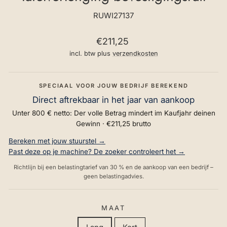
RUWI27137
Normale
€211,25
prijs
incl. btw plus
verzendkosten
SPECIAAL VOOR JOUW BEDRIJF BEREKEND
Direct aftrekbaar in het jaar van aankoop
Unter 800 € netto: Der volle Betrag mindert im Kaufjahr deinen
Gewinn ·
€211,25
brutto
Bereken met jouw stuurstel →
Past deze op je machine? De zoeker controleert het →
Richtlijn bij een belastingtarief van 30 % en de aankoop van een bedrijf –
geen belastingadvies.
MAAT