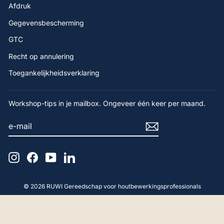
Afdruk
Gegevensbescherming
GTC
Recht op annulering
Toegankelijkheidsverklaring
Workshop-tips in je mailbox. Ongeveer één keer per maand.
E-
AANMELDEN
MAIL
Instagram
Facebook
YouTube
LinkedIn
4,9
Beoordeling
© 2026 RUWI Gereedschap voor houtbewerkingsprofessionals
65
beoordelingen
Gerald F