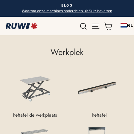
Direct
BLOG
naar
Diavoorstelling
Waarom onze machines onderdelen uit Sulz bevatten
pauzeren
de
Zoek op
Pagina naviga
Winkelw
inhoud
NL
Werkplek
heftafel de werkplaats
heftafel