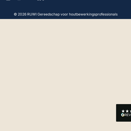
Geverifieerde klant
Hallo, Advies en product: perfect. Hartelijk
dank.
© 2026 RUWI Gereedschap voor houtbewerkingsprofessionals
18.4.2025
Anoniem
Geverifieerde klant
Product van goede kwaliteit, correcte service,
degelijke verpakking en levering
4.4.2025
Franz A
Geverifieerde klant
Goede tafel
8.3.2025