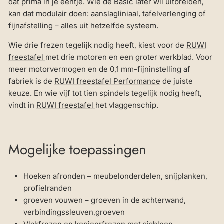
dat prima in je eentje. Wie de Basic later wil uitbreiden,
kan dat modulair doen:
aanslagliniaal
,
tafelverlenging
of
fijnafstelling
– alles uit hetzelfde systeem.
Wie drie frezen tegelijk nodig heeft, kiest voor de
RUWI
freestafel
met drie motoren en een groter werkblad. Voor
meer motorvermogen en de 0,1 mm-fijninstelling af
fabriek is de
RUWI freestafel Performance
de juiste
keuze. En wie vijf tot tien spindels tegelijk nodig heeft,
vindt in
RUWI freestafel
het vlaggenschip.
Mogelijke toepassingen
Hoeken afronden – meubelonderdelen, snijplanken,
profielranden
groeven vouwen – groeven in de achterwand,
verbindingssleuven,groeven