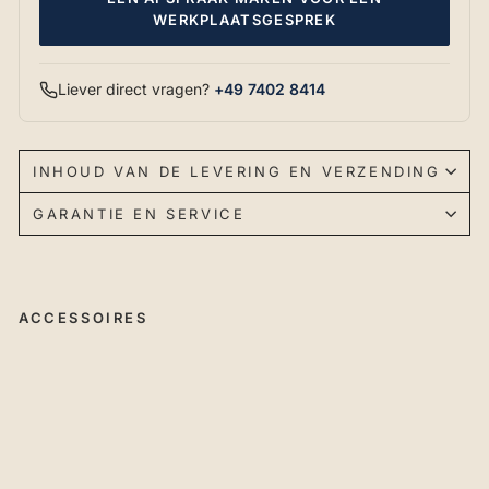
WERKPLAATSGESPREK
Liever direct vragen?
+49 7402 8414
INHOUD VAN DE LEVERING EN VERZENDING
GARANTIE EN SERVICE
ACCESSOIRES
RU
WI
fre
est
af
el