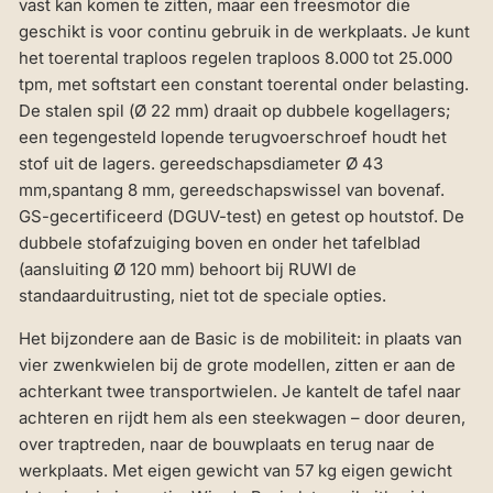
vast kan komen te zitten, maar een freesmotor die
geschikt is voor continu gebruik in de werkplaats. Je kunt
het toerental traploos regelen traploos 8.000 tot 25.000
tpm, met softstart een constant toerental onder belasting.
De stalen spil (Ø 22 mm) draait op dubbele kogellagers;
een tegengesteld lopende terugvoerschroef houdt het
stof uit de lagers. gereedschapsdiameter Ø 43
mm,spantang 8 mm, gereedschapswissel van bovenaf.
GS-gecertificeerd (DGUV-test) en getest op houtstof. De
dubbele stofafzuiging boven en onder het tafelblad
(aansluiting Ø 120 mm) behoort bij RUWI de
standaarduitrusting, niet tot de speciale opties.
Het bijzondere aan de Basic is de mobiliteit: in plaats van
vier zwenkwielen bij de grote modellen, zitten er aan de
achterkant twee transportwielen. Je kantelt de tafel naar
achteren en rijdt hem als een steekwagen – door deuren,
over traptreden, naar de bouwplaats en terug naar de
werkplaats. Met eigen gewicht van 57 kg eigen gewicht