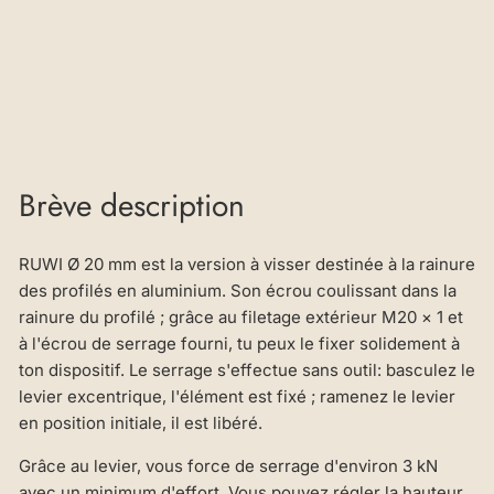
re
€34,28
Brève description
RUWI Ø 20 mm est la version à visser destinée à la rainure
des profilés en aluminium. Son écrou coulissant dans la
rainure du profilé ; grâce au filetage extérieur M20 × 1 et
à l'écrou de serrage fourni, tu peux le fixer solidement à
ton dispositif. Le serrage s'effectue sans outil: basculez le
levier excentrique, l'élément est fixé ; ramenez le levier
en position initiale, il est libéré.
Grâce au levier, vous force de serrage d'environ 3 kN
avec un minimum d'effort. Vous pouvez régler la hauteur