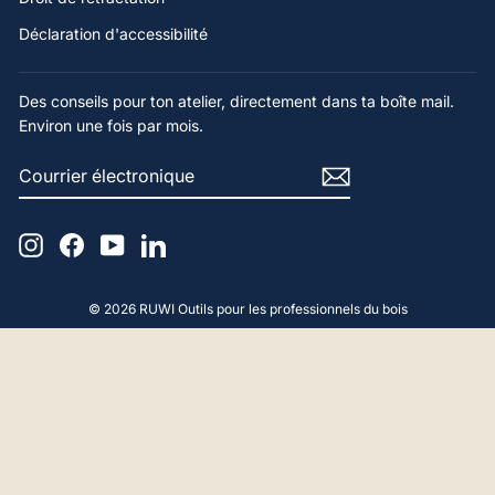
Déclaration d'accessibilité
Des conseils pour ton atelier, directement dans ta boîte mail.
Environ une fois par mois.
COURRIER
S'ABONNER
ÉLECTRONIQUE
Instagram
Facebook
YouTube
LinkedIn
© 2026 RUWI Outils pour les professionnels du bois
4,9
Note
65
Avis
Gérald F
Client vérifié
Bonjour, Conseils et produit parfaits. Merci
beaucoup.