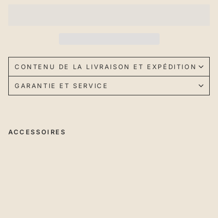
CONTENU DE LA LIVRAISON ET EXPÉDITION
GARANTIE ET SERVICE
ACCESSOIRES
Se
rra
ge
ra
pi
de
ø
20