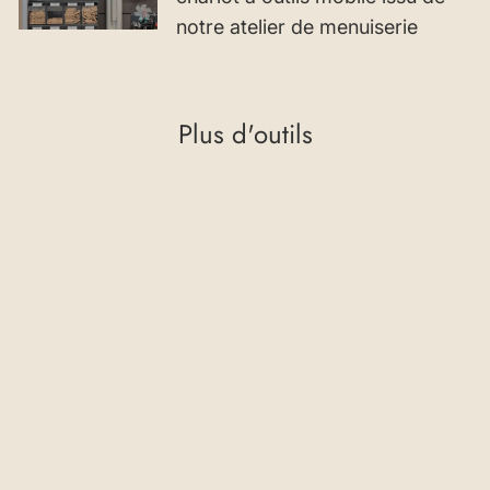
notre atelier de menuiserie
Plus d'outils
Serrage rapide ø 20
mm rainure filetage
extérieur et écrou de
serrage pour rainure
€34,28