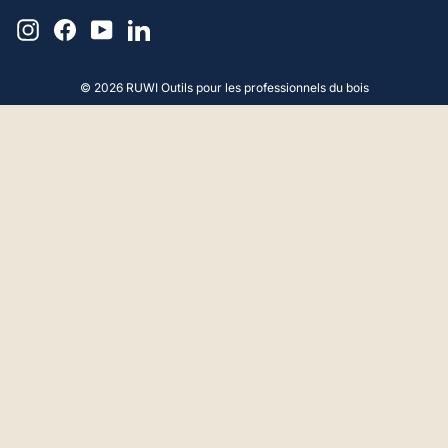
Instagram
Facebook
YouTube
LinkedIn
© 2026 RUWI Outils pour les professionnels du bois
4,9
Note
65
Avis
Gérald F
Client vérifié
Bonjour, Conseils et produit parfaits. Merci
beaucoup.
18.4.2025
Anonyme
Client vérifié
Produit de bonne qualité, service
irréprochable, emballage soigné et livraison
rapide