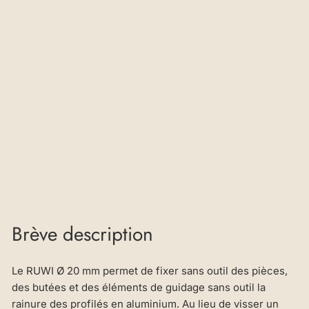
a
m
ètr
e
po
ur
rai
nu
re
€28,32
Brève description
Le RUWI Ø 20 mm permet de fixer sans outil des pièces,
des butées et des éléments de guidage sans outil la
rainure des profilés en aluminium. Au lieu de visser un