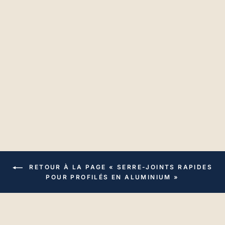
Serrage rapide de
20 mm de diamètre
pour rainure
€28,32
RETOUR À LA PAGE « SERRE-JOINTS RAPIDES
POUR PROFILÉS EN ALUMINIUM »