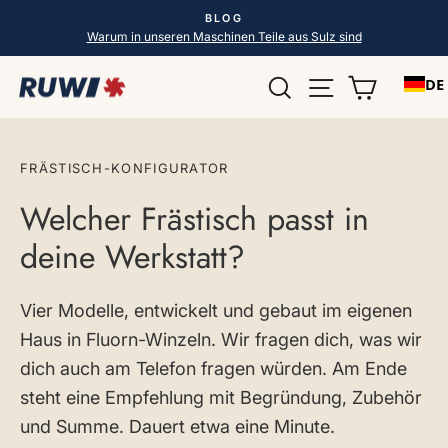
Direkt
BLOG
zum
Pause
Warum in unseren Maschinen Teile aus Sulz sind
Diashow
Inhalt
Suche
Seitennavigat
Einkauf
DE
FRÄSTISCH-KONFIGURATOR
Welcher Frästisch passt in
deine Werkstatt?
Vier Modelle, entwickelt und gebaut im eigenen
Haus in Fluorn-Winzeln. Wir fragen dich, was wir
dich auch am Telefon fragen würden. Am Ende
steht eine Empfehlung mit Begründung, Zubehör
und Summe. Dauert etwa eine Minute.