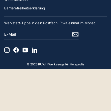
Barrierefreiheitserklärung
Werkstatt-Tipps in dein Postfach. Etwa einmal im Monat.
E-
ABONNIEREN
MAIL
4,9
Rating
65
Bewertungen
Instagram
Facebook
YouTube
LinkedIn
Gerald F
Verifizierter Kunde
© 2026 RUWI I Werkzeuge für Holzprofis
Hallo, Beratung und Produkt Perfekt. Vielen
Dank.
18.4.2
Anoniem
Verifizierter Kunde
Gute Qualitat product, korrekter Service,
ordnungsgamasse Verpakung und Liefrung