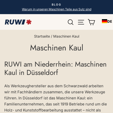
Direkt
BLOG
zum
Pause
Warum in unseren Maschinen Teile aus Sulz sind
Diashow
Inhalt
Suche
Seitennavigat
Einkauf
DE
Startseite
/
Maschinen Kaul
Maschinen Kaul
RUWI am Niederrhein: Maschinen
Kaul in Düsseldorf
Als Werkzeughersteller aus dem Schwarzwald arbeiten
wir mit Fachhändlern zusammen, die unsere Werkzeuge
führen. In Düsseldorf ist das Maschinen Kaul: ein
Familienunternehmen, das seit 1919 Betriebe rund um die
Holz- und Kunststoffbearbeitung ausstattet – nicht als