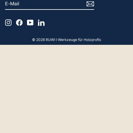
E-
ABONNIEREN
MAIL
Instagram
Facebook
YouTube
LinkedIn
© 2026 RUWI I Werkzeuge für Holzprofis