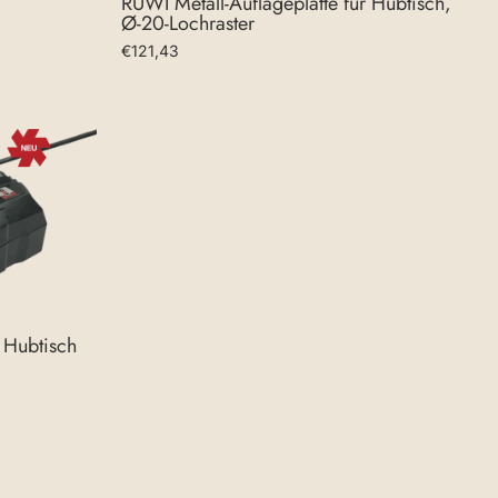
RUWI Metall-Auflageplatte für Hubtisch,
Ø-20-Lochraster
€121,43
 Hubtisch