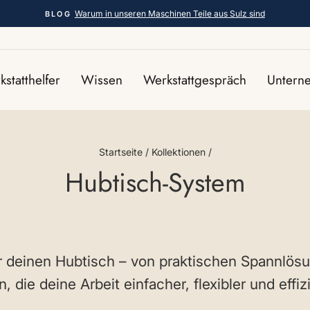
Warum in unseren Maschinen Teile aus Sulz sind
BLOG
Pause
Diashow
statthelfer
Wissen
Werkstattgespräch
Unter
Startseite
/
Kollektionen
/
Hubtisch-System
r deinen Hubtisch – von praktischen Spannlösu
n, die deine Arbeit einfacher, flexibler und effi