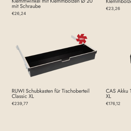
Klemmwinkel mit Klemmbolzen Ø 20
Klemmbolz
mit Schraube
€23,26
€26,24
CAS Akku 1
RUWI Schubkasten für Tischoberteil
XL
Classic XL
€176,12
€239,77