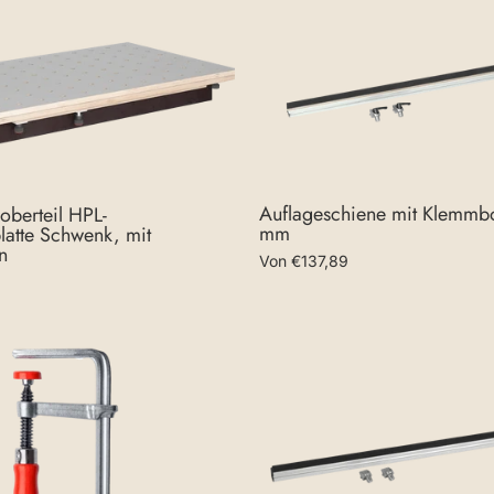
Auflageschiene mit Klemmb
oberteil HPL-
mm
latte Schwenk, mit
n
Von €137,89