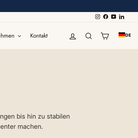
Instagram
Facebook
YouTube
Linked
Einloggen
Suche
Einkaufswa
nehmen
Kontakt
DE
ngen bis hin zu stabilen
zienter machen.