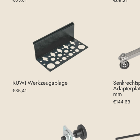
€68,21
RUWI Werkzeugablage
Senkrechts
Adapterpla
€35,41
mm
€144,63