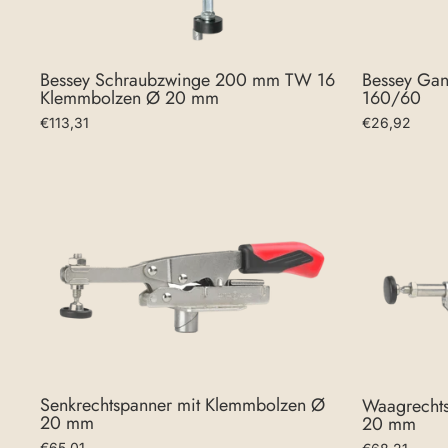
Bessey Schraubzwinge 200 mm TW 16
Bessey Gan
Klemmbolzen Ø 20 mm
160/60
€113,31
€26,92
Senkrechtspanner mit Klemmbolzen Ø
Waagrechts
20 mm
20 mm
€65,01