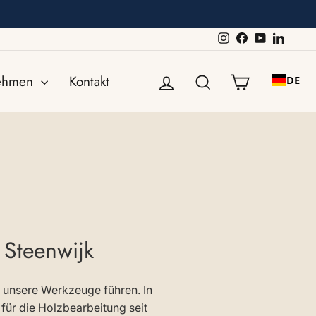
Instagram
Facebook
YouTube
Linked
Einloggen
Suche
Einkaufswa
nehmen
Kontakt
DE
 Steenwijk
 unsere Werkzeuge führen. In
für die Holzbearbeitung seit