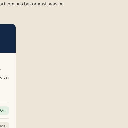
 dort von uns bekommst, was im
r
as zu
Ort
age