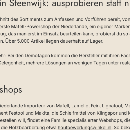
n Steenwijk: ausprobieren statt 
chnitt des Sortiments zum Anfassen und Vorführen bereit, vo
 erste Mafell-Powershop der Niederlande, ein eigener Marken
g, das man erst im Einsatz beurteilen kann, probierst du so 
en. Über 5.000 Artikel liegen dauerhaft auf Lager.
r: Bei den Demotagen kommen die Hersteller mit ihren Fac
e Gelegenheit, mehrere Lösungen an wenigen Tagen unter rea
shops
Niederlande Importeur von Mafell, Lamello, Fein, Lignatool, M
t Festool und Makita, die Schleifmittel von Klingspor und 
tellen will, findet eine Familie spezialisierter Webshops, d
ür die Holzbearbeitung etwa
houtbewerkingswinkel.nl
. So be