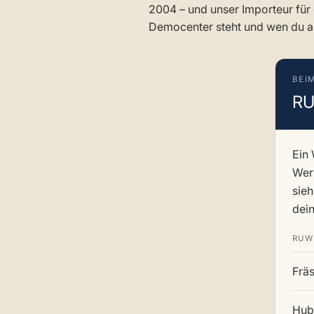
2004 – und unser Importeur für
Democenter steht und wen du an
BEI
RU
Ein 
Werk
sieh
dein
RUW
Frä
Hubt