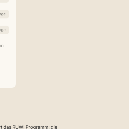
age
age
en
hrt das RUWI Programm: die