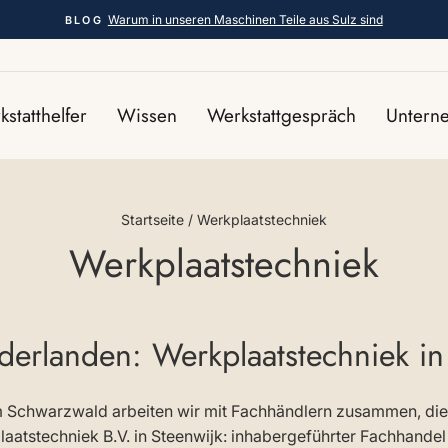
Warum in unseren Maschinen Teile aus Sulz sind
BLOG
Pause
Diashow
statthelfer
Wissen
Werkstattgespräch
Unter
Startseite
/
Werkplaatstechniek
Werkplaatstechniek
erlanden: Werkplaatstechniek in
m Schwarzwald arbeiten wir mit Fachhändlern zusammen, die
aatstechniek B.V. in Steenwijk: inhabergeführter Fachhandel 