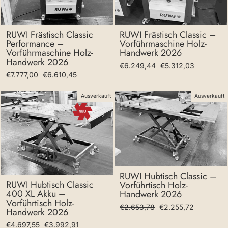
RUWI Frästisch Classic
RUWI Frästisch Classic –
Performance –
Vorführmaschine Holz-
Vorführmaschine Holz-
Handwerk 2026
Handwerk 2026
Normaler
Sonderpreis
€6.249,44
€5.312,03
Normaler
Sonderpreis
€7.777,00
€6.610,45
Preis
Preis
Ausverkauft
Ausverkauft
RUWI Hubtisch Classic –
RUWI Hubtisch Classic
Vorführtisch Holz-
400 XL Akku –
Handwerk 2026
Vorführtisch Holz-
Normaler
Sonderpreis
€2.653,78
€2.255,72
Handwerk 2026
Preis
Normaler
Sonderpreis
€4.697,55
€3.992,91