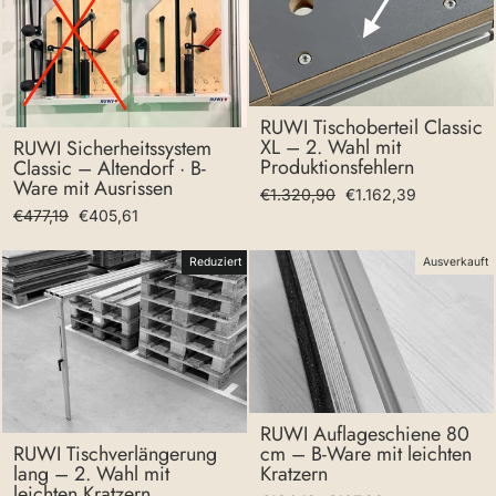
RUWI Tischoberteil Classic
XL – 2. Wahl mit
RUWI Sicherheitssystem
Produktionsfehlern
Classic – Altendorf · B-
Ware mit Ausrissen
Normaler
Sonderpreis
€1.320,90
€1.162,39
Normaler
Sonderpreis
€477,19
€405,61
Preis
Preis
Reduziert
Ausverkauft
RUWI Auflageschiene 80
cm – B-Ware mit leichten
RUWI Tischverlängerung
Kratzern
lang – 2. Wahl mit
leichten Kratzern