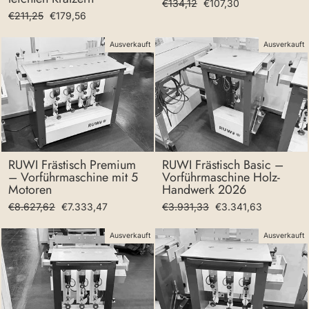
Normaler
Sonderpreis
€134,12
€107,30
Normaler
Sonderpreis
€211,25
€179,56
Preis
Preis
Ausverkauft
Ausverkauft
RUWI Frästisch Premium
RUWI Frästisch Basic –
– Vorführmaschine mit 5
Vorführmaschine Holz-
Motoren
Handwerk 2026
Normaler
Sonderpreis
Normaler
Sonderpreis
€8.627,62
€7.333,47
€3.931,33
€3.341,63
Preis
Preis
Ausverkauft
Ausverkauft