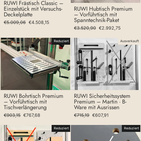
RUWI Frästisch Classic –
Einzelstück mit Versuchs-
RUWI Hubtisch Premium
Deckelplatte
– Vorführtisch mit
Spanntechnik-Paket
Normaler
Sonderpreis
€5.009,06
€4.508,15
Normaler
Sonderpreis
€3.520,90
€2.992,75
Preis
Preis
Reduziert
Ausverkauft
RUWI Bohrtisch Premium
RUWI Sicherheitssystem
– Vorführtisch mit
Premium – Martin · B-
Tischverlängerung
Ware mit Ausrissen
Normaler
Sonderpreis
Normaler
Sonderpreis
€903,15
€767,68
€715,19
€607,91
Preis
Preis
Reduziert
Reduziert