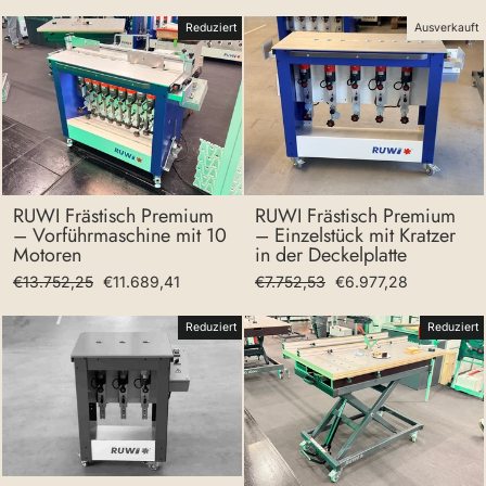
Reduziert
Ausverkauft
RUWI Frästisch Premium
RUWI Frästisch Premium
– Vorführmaschine mit 10
– Einzelstück mit Kratzer
Motoren
in der Deckelplatte
Normaler
Sonderpreis
Normaler
Sonderpreis
€13.752,25
€11.689,41
€7.752,53
€6.977,28
Preis
Preis
Reduziert
Reduziert