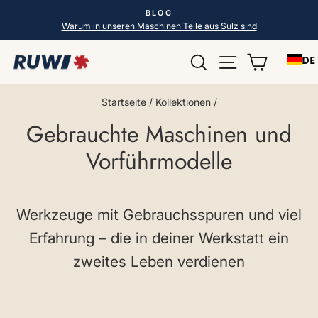
Direkt
BLOG
zum
Pause
Warum in unseren Maschinen Teile aus Sulz sind
Diashow
Inhalt
Suche
Seitennavigat
Einkauf
DE
Startseite
/
Kollektionen
/
Gebrauchte Maschinen und
Vorführmodelle
Werkzeuge mit Gebrauchsspuren und viel
Erfahrung – die in deiner Werkstatt ein
zweites Leben verdienen