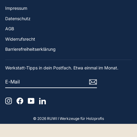
Impressum
Datenschutz
AGB
Widerrufsrecht
Barrierefreiheitserklärung
Werkstatt-Tipps in dein Postfach. Etwa einmal im Monat.
E-
ABONNIEREN
MAIL
Instagram
Facebook
YouTube
LinkedIn
© 2026 RUWI I Werkzeuge für Holzprofis
4,9
Rating
65
Bewertungen