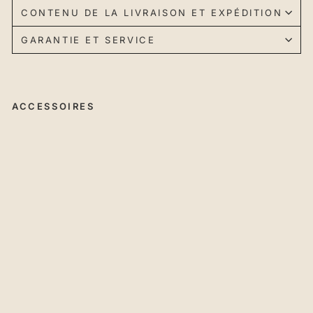
CONTENU DE LA LIVRAISON ET EXPÉDITION
GARANTIE ET SERVICE
ACCESSOIRES
RU
WI
-
Kit
de
ral
lo
ng
e
de
ta
bl
e
À