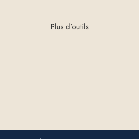
Plus d'outils
RUWI - Kit
derallonge de table
À partir de 581,86 €