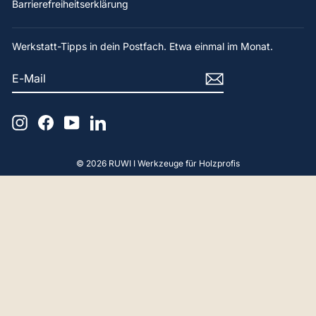
Barrierefreiheitserklärung
Werkstatt-Tipps in dein Postfach. Etwa einmal im Monat.
E-
ABONNIEREN
MAIL
Instagram
Facebook
YouTube
LinkedIn
© 2026 RUWI I Werkzeuge für Holzprofis
4,9
Rating
65
Bewertungen
Gerald F
Verifizierter Kunde
Hallo, Beratung und Produkt Perfekt. Vielen
Dank.
18.4.2025