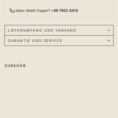
Lieber direkt fragen?
+49 7402 8414
LIEFERUMFANG UND VERSAND
GARANTIE UND SERVICE
ZUBEHÖR
RU
WI
Tis
ch
ob
ert
eil
H
PL-