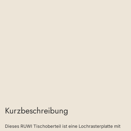
Lo
ch
ras
ter
pl
att
e
Sc
hw
en
k
€998,96
Kurzbeschreibung
Dieses RUWI Tischoberteil ist eine Lochrasterplatte mit