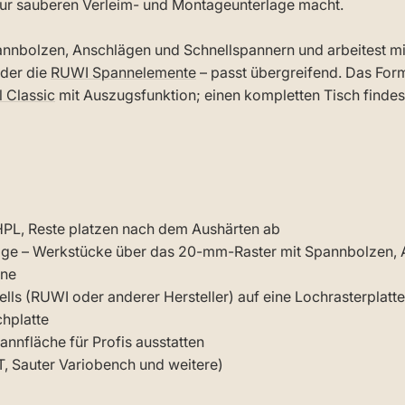
 zur sauberen Verleim- und Montageunterlage macht.
annbolzen, Anschlägen und Schnellspannern und arbeitest m
der die
RUWI Spannelemente
– passt übergreifend. Das For
 Classic
mit Auszugsfunktion; einen kompletten Tisch findes
 HPL, Reste platzen nach dem Aushärten ab
age – Werkstücke über das 20-mm-Raster mit Spannbolzen, A
ene
ls (RUWI oder anderer Hersteller) auf eine Lochrasterplatte
chplatte
nnfläche für Profis ausstatten
 Sauter Variobench und weitere)