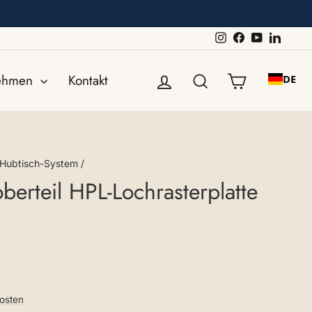
Instagram
Facebook
YouTube
Linked
Einloggen
Suche
Einkaufswa
nehmen
Kontakt
DE
Hubtisch-System
/
erteil HPL-Lochrasterplatte
osten