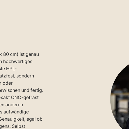
x 80 cm) ist genau
in hochwertiges
ste HPL-
atzfest, sondern
m oder
rwischen und fertig.
exakt CNC-gefräst
len anderen
as aufwändige
Genauigkeit, egal ob
gens: Selbst