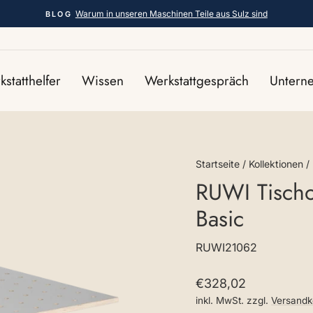
Warum in unseren Maschinen Teile aus Sulz sind
BLOG
Pause
Diashow
statthelfer
Wissen
Werkstattgespräch
Unter
Startseite
/
Kollektionen
/
RUWI Tischob
Basic
RUWI21062
Normaler
€328,02
Preis
inkl. MwSt. zzgl.
Versandk