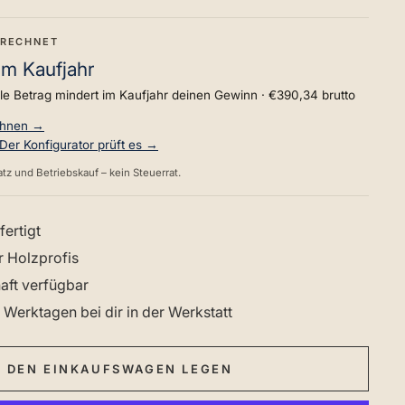
ERECHNET
im Kaufjahr
lle Betrag mindert im Kaufjahr deinen Gewinn ·
€390,34
brutto
chnen →
 Der Konfigurator prüft es →
tz und Betriebskauf – kein Steuerrat.
fertigt
r Holzprofis
haft verfügbar
 Werktagen bei dir in der Werkstatt
N DEN EINKAUFSWAGEN LEGEN