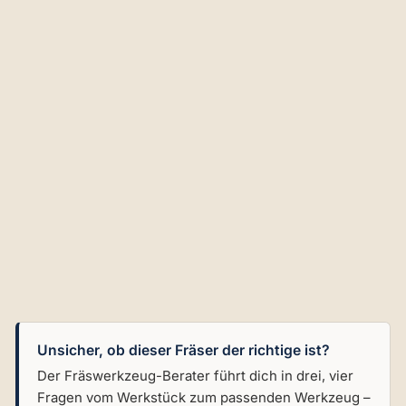
an
ce
mi
t
Üb
er
wu
rf
m
utt
er
€70,07
Unsicher, ob dieser Fräser der richtige ist?
Der Fräswerkzeug-Berater führt dich in drei, vier
Fragen vom Werkstück zum passenden Werkzeug –