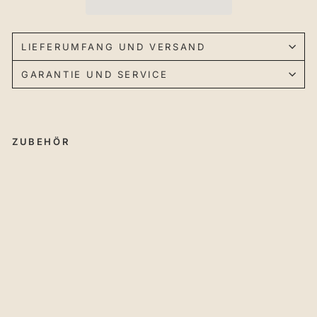
LIEFERUMFANG UND VERSAND
GARANTIE UND SERVICE
ZUBEHÖR
Sp
an
nz
an
ge
Fr
äst
isc
h
Pe
rfo
rm