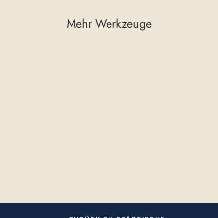
Mehr Werkzeuge
Spannzange
Frästisch
Performance mit
Überwurfmutter
€70,07