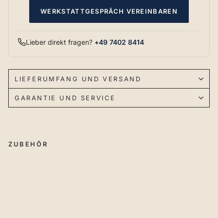
WERKSTATTGESPRÄCH VEREINBAREN
Lieber direkt fragen?
+49 7402 8414
LIEFERUMFANG UND VERSAND
GARANTIE UND SERVICE
ZUBEHÖR
Sp
an
ns
yst
e
m