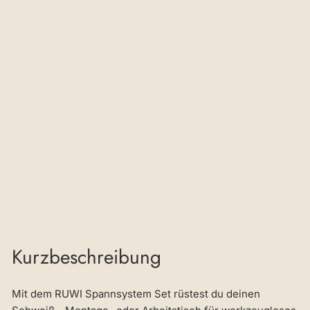
Se
t
für
N
ut
Sc
hw
ei
ßti
sc
h
€768,63
Kurzbeschreibung
Mit dem RUWI Spannsystem Set rüstest du deinen