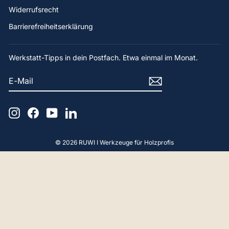
Widerrufsrecht
Barrierefreiheitserklärung
Werkstatt-Tipps in dein Postfach. Etwa einmal im Monat.
E-
ABONNIEREN
MAIL
Instagram
Facebook
YouTube
LinkedIn
© 2026 RUWI I Werkzeuge für Holzprofis
4,9
Rating
65
Bewertungen