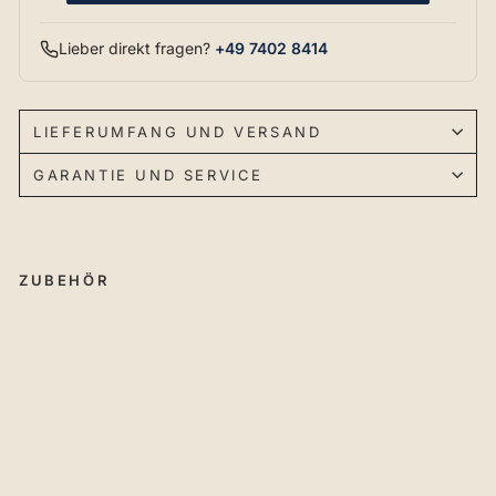
Lieber direkt fragen?
+49 7402 8414
LIEFERUMFANG UND VERSAND
GARANTIE UND SERVICE
ZUBEHÖR
RU
WI
Si
ch
er
he
its
sys
te