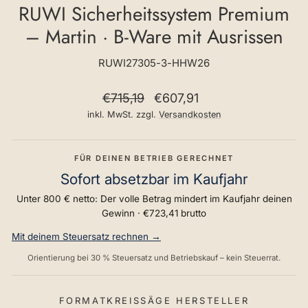
RUWI Sicherheitssystem Premium
– Martin · B-Ware mit Ausrissen
RUWI27305-3-HHW26
Normaler
Sonderpreis
€715,19
€607,91
Preis
inkl. MwSt. zzgl.
Versandkosten
FÜR DEINEN BETRIEB GERECHNET
Sofort absetzbar im Kaufjahr
Unter 800 € netto: Der volle Betrag mindert im Kaufjahr deinen
Gewinn ·
€723,41
brutto
Mit deinem Steuersatz rechnen →
Orientierung bei 30 % Steuersatz und Betriebskauf – kein Steuerrat.
FORMATKREISSÄGE HERSTELLER