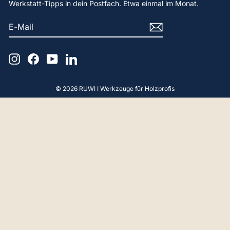
Werkstatt-Tipps in dein Postfach. Etwa einmal im Monat.
E-
ABONNIEREN
MAIL
Instagram
Facebook
YouTube
LinkedIn
© 2026 RUWI I Werkzeuge für Holzprofis
4,9
Rating
65
Bewertungen
Gerald F
Verifizierter Kunde
Hallo, Beratung und Produkt Perfekt. Vielen
Dank.
18.4.2025