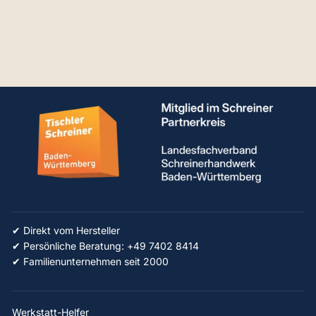
B-Ware mit
Ausrissen
Normaler
Sonderpreis
€715,19
€607,91
Preis
✔ Direkt vom Hersteller
✔ Persönliche Beratung: +49 7402 8414
✔ Familienunternehmen seit 2000
Werkstatt-Helfer