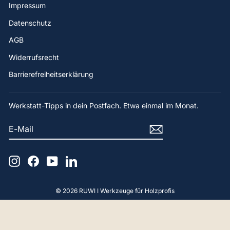
Impressum
Datenschutz
AGB
Widerrufsrecht
Barrierefreiheitserklärung
Werkstatt-Tipps in dein Postfach. Etwa einmal im Monat.
E-
ABONNIEREN
MAIL
Instagram
Facebook
YouTube
LinkedIn
© 2026 RUWI I Werkzeuge für Holzprofis
4,9
Rating
65
Bewertungen