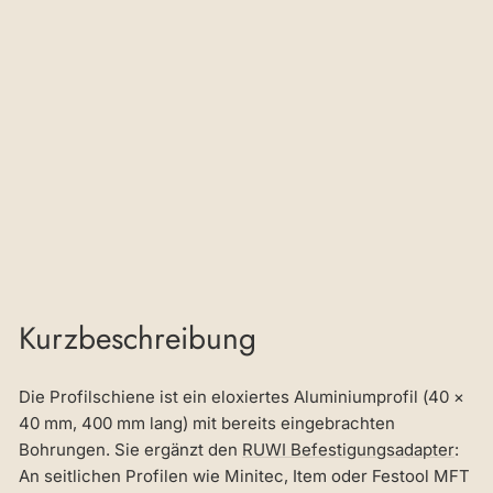
fes
tig
un
gs
ad
ap
ter
€24,04
Kurzbeschreibung
Die Profilschiene ist ein eloxiertes Aluminiumprofil (40 ×
40 mm, 400 mm lang) mit bereits eingebrachten
Bohrungen. Sie ergänzt den
RUWI Befestigungsadapter
:
An seitlichen Profilen wie Minitec, Item oder Festool MFT