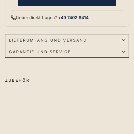
Lieber direkt fragen?
+49 7402 8414
LIEFERUMFANG UND VERSAND
GARANTIE UND SERVICE
ZUBEHÖR
Pr
ofi
lsc
hi
en
e
für
Be