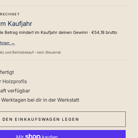
ERECHNET
im Kaufjahr
lle Betrag mindert im Kaufjahr deinen Gewinn ·
€54,18
brutto
chnen →
tz und Betriebskauf – kein Steuerrat.
fertigt
r Holzprofis
haft verfügbar
 Werktagen bei dir in der Werkstatt
N DEN EINKAUFSWAGEN LEGEN