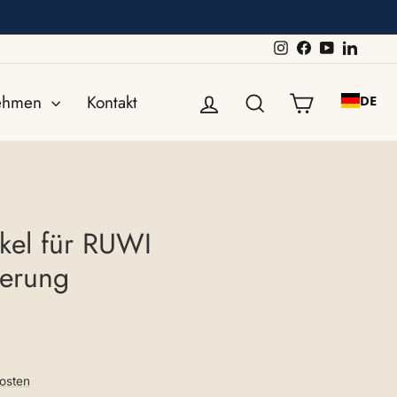
Instagram
Facebook
YouTube
Linked
Einloggen
Suche
Einkaufswa
nehmen
Kontakt
DE
kel für RUWI
gerung
osten