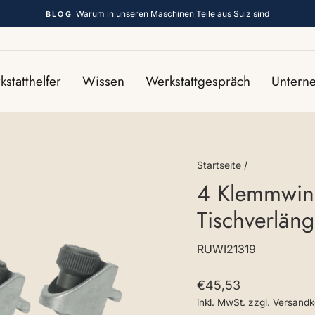
Warum in unseren Maschinen Teile aus Sulz sind
BLOG
Pause
Diashow
statthelfer
Wissen
Werkstattgespräch
Unter
Startseite
/
4 Klemmwin
Tischverlän
RUWI21319
Normaler
€45,53
Preis
inkl. MwSt. zzgl.
Versandk