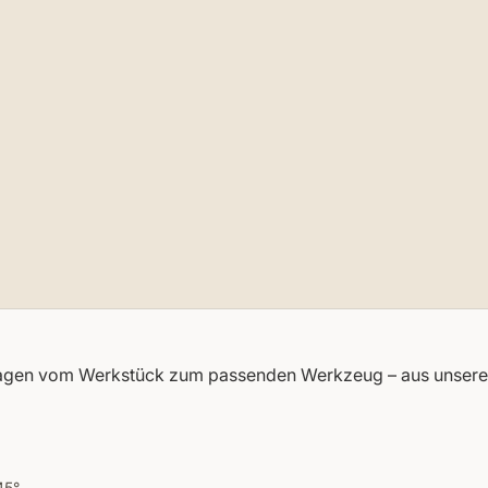
u
fl
a
g
e
r
€53,84
r Fragen vom Werkstück zum passenden Werkzeug – aus unse
5°.