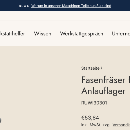
Warum in unseren Maschinen Teile aus Sulz sind
BLOG
Pause
Diashow
statthelfer
Wissen
Werkstattgespräch
Unter
Startseite
/
Fasenfräser 
Anlauflager
RUWI30301
Normaler
€53,84
Preis
inkl. MwSt. zzgl.
Versandk