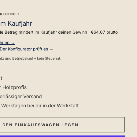
ERECHNET
im Kaufjahr
lle Betrag mindert im Kaufjahr deinen Gewinn ·
€64,07
brutto
chnen →
 Der Konfigurator prüft es →
tz und Betriebskauf – kein Steuerrat.
t
r Holzprofis
erlässiger Versand
 Werktagen bei dir in der Werkstatt
N DEN EINKAUFSWAGEN LEGEN