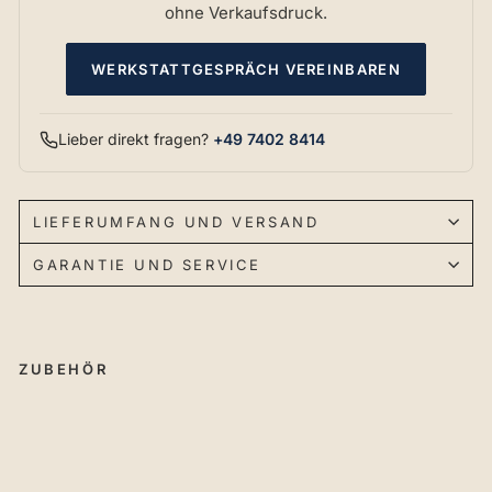
ohne Verkaufsdruck.
WERKSTATTGESPRÄCH VEREINBAREN
Lieber direkt fragen?
+49 7402 8414
LIEFERUMFANG UND VERSAND
GARANTIE UND SERVICE
ZUBEHÖR
AI
G
N
ER