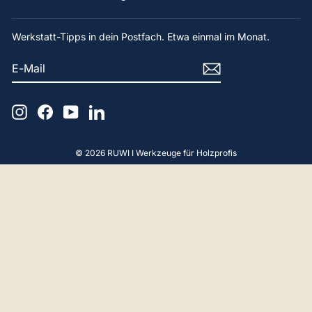
Werkstatt-Tipps in dein Postfach. Etwa einmal im Monat.
E-
ABONNIEREN
MAIL
Instagram
Facebook
YouTube
LinkedIn
© 2026 RUWI I Werkzeuge für Holzprofis
4,9
Rating
65
Bewertungen
Gerald F
Verifizierter Kunde
Hallo, Beratung und Produkt Perfekt. Vielen