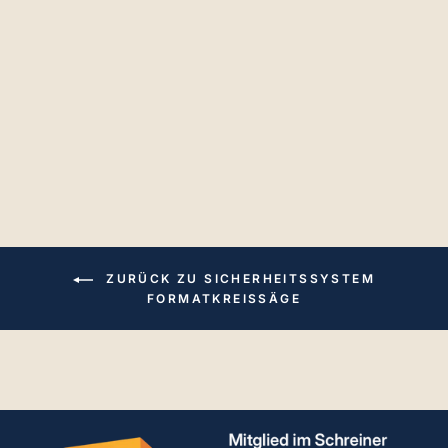
RUWI Classic Spann-
und Sägesystem für
Formatkreissägen
€477,12
ZURÜCK ZU SICHERHEITSSYSTEM
FORMATKREISSÄGE