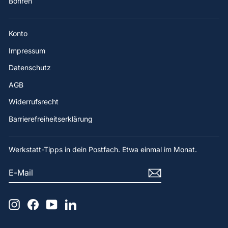
Bohren
Konto
Impressum
Datenschutz
AGB
Widerrufsrecht
Barrierefreiheitserklärung
Werkstatt-Tipps in dein Postfach. Etwa einmal im Monat.
E-
ABONNIEREN
MAIL
Instagram
Facebook
YouTube
LinkedIn