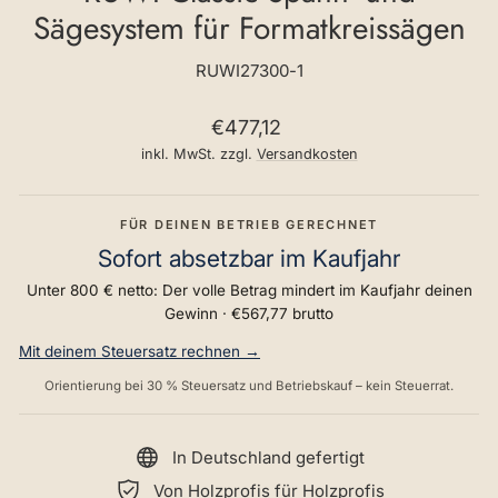
Sägesystem für Formatkreissägen
RUWI27300-1
Normaler
€477,12
Preis
inkl. MwSt. zzgl.
Versandkosten
FÜR DEINEN BETRIEB GERECHNET
Sofort absetzbar im Kaufjahr
Unter 800 € netto: Der volle Betrag mindert im Kaufjahr deinen
Gewinn ·
€567,77
brutto
Mit deinem Steuersatz rechnen →
Orientierung bei 30 % Steuersatz und Betriebskauf – kein Steuerrat.
In Deutschland gefertigt
Von Holzprofis für Holzprofis