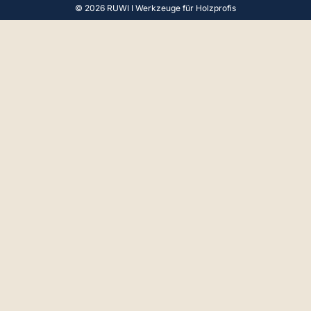
© 2026 RUWI I Werkzeuge für Holzprofis
4,9
Rating
65
Bewertungen
Gerald F
Verifizierter Kunde
Hallo, Beratung und Produkt Perfekt. Vielen
Dank.
18.4.2025
Anoniem
Verifizierter Kunde
Gute Qualitat product, korrekter Service,
ordnungsgamasse Verpakung und Liefrung