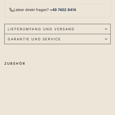
Lieber direkt fragen?
+49 7402 8414
LIEFERUMFANG UND VERSAND
GARANTIE UND SERVICE
ZUBEHÖR
AI
G
N
ER
Ab
we
ise
r
€34,99