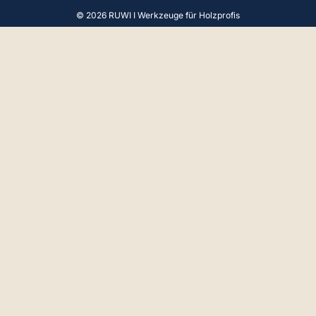
© 2026 RUWI I Werkzeuge für Holzprofis
4,9
Rating
65
Bewertungen
Gerald F
Verifizierter Kunde
Hallo, Beratung und Produkt Perfekt. Vielen
Dank.
18.4.2025
Anoniem
Verifizierter Kunde
Gute Qualitat product, korrekter Service,
ordnungsgamasse Verpakung und Liefrung
4.4.2025