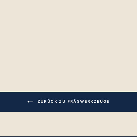
Bündigfräser mit
Anlauflager Ø 9,5
mm
€73,19
ZURÜCK ZU FRÄSWERKZEUGE