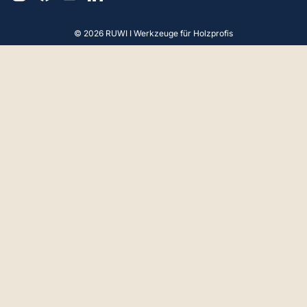
© 2026 RUWI I Werkzeuge für Holzprofis
4,9
Rating
65
Bewertungen
Gerald F
Verifizierter Kunde
Hallo, Beratung und Produkt Perfekt. Vielen
Dank.
18.4.2025
Anoniem
Verifizierter Kunde
Gute Qualitat product, korrekter Service,
ordnungsgamasse Verpakung und Liefrung