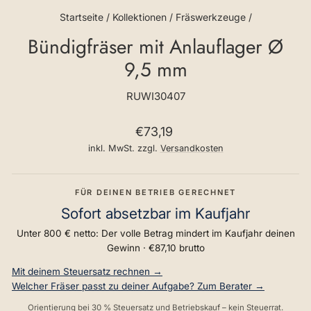
Startseite
/
Kollektionen
/
Fräswerkzeuge
/
Bündigfräser mit Anlauflager Ø
9,5 mm
RUWI30407
Normaler
€73,19
Preis
inkl. MwSt. zzgl.
Versandkosten
FÜR DEINEN BETRIEB GERECHNET
Sofort absetzbar im Kaufjahr
Unter 800 € netto: Der volle Betrag mindert im Kaufjahr deinen
Gewinn ·
€87,10
brutto
Mit deinem Steuersatz rechnen →
Welcher Fräser passt zu deiner Aufgabe? Zum Berater →
Orientierung bei 30 % Steuersatz und Betriebskauf – kein Steuerrat.