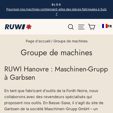
Aller
BLOG
directement
Pause
Pourquoi nos machines contiennent-elles des pièces fabriquées à Sulz
Diaporama
?
au
contenu
Recherche
Navigation d
Chariot 
FR
Page d'accueil
/
Groupe de machines
Groupe de machines
RUWI Hanovre : Maschinen-Grupp
à Garbsen
En tant que fabricant d'outils de la Forêt-Noire, nous
collaborons avec des revendeurs spécialisés qui
proposent nos outils. En Basse-Saxe, il s'agit du site de
Garbsen de la société Maschinen-Grupp GmbH – un